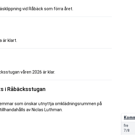
äsklippning vid Råbäck som förra året.
är klart.
cksstugan våren 2026 är klar.
ats i Råbäcksstugan
Medlemmar som önskar utnyttja omklädningsrummen på
tillhandahålls av Niclas Luthman.
Komm
fre
7/8